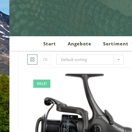
Zum
Inhalt
springen
Start
Angebote
Sortiment
Default sorting
SALE!