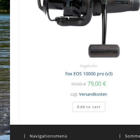
Angelrollen
Fox EOS 10000 pro (v3)
79,00
€
99,00
€
zzgl.
Versandkosten
Add to cart
Navigationsmenü
Sommer